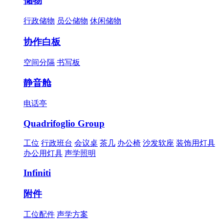
储物
行政储物
员公储物
休闲储物
协作白板
空间分隔
书写板
静音舱
电话亭
Quadrifoglio Group
工位
行政班台
会议桌
茶几
办公椅
沙发软座
装饰用灯具
办公用灯具
声学照明
Infiniti
附件
工位配件
声学方案