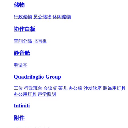
储物
行政储物
员公储物
休闲储物
协作白板
空间分隔
书写板
静音舱
电话亭
Quadrifoglio Group
工位
行政班台
会议桌
茶几
办公椅
沙发软座
装饰用灯具
办公用灯具
声学照明
Infiniti
附件