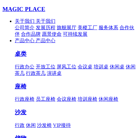
MAGIC PLACE
关于我们
关于我们
公司简介
发展历程
旗舰展厅
美稷工厂
服务体系
合作伙
伴
合作品牌
愿景使命
可持续发展
产品中心
产品中心
桌类
行政办公
开放工位
屏风工位
会议桌
培训桌
休闲桌
休闲
茶几
行政茶几
演讲桌
座椅
行政座椅
员工座椅
会议座椅
培训座椅
休闲座椅
沙发
行政
休闲
沙发椅
VIP接待