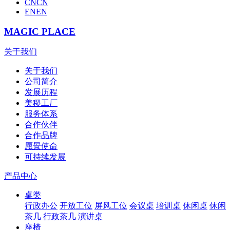
CN
CN
EN
EN
MAGIC PLACE
关于我们
关于我们
公司简介
发展历程
美稷工厂
服务体系
合作伙伴
合作品牌
愿景使命
可持续发展
产品中心
桌类
行政办公
开放工位
屏风工位
会议桌
培训桌
休闲桌
休闲
茶几
行政茶几
演讲桌
座椅