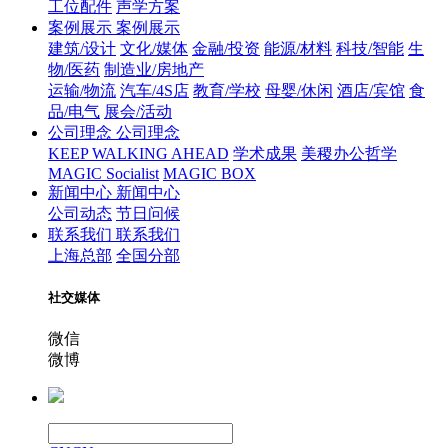
工位配件
声学方案
案例展示
案例展示
建筑/设计
文化/媒体
金融/投资
能源/材料
科技/智能
生
物/医药
制造业/房地产
运输/物流
汽车/4S店
教育/学校
母婴/休闲
酒店/宾馆
食
品/电气
展会/活动
公司理念
公司理念
KEEP WALKING AHEAD
学术成果
美稷办公哲学
MAGIC Socialist
MAGIC BOX
新闻中心
新闻中心
公司动态
节日问候
联系我们
联系我们
上海总部
全国分部
社交媒体
微信
微博