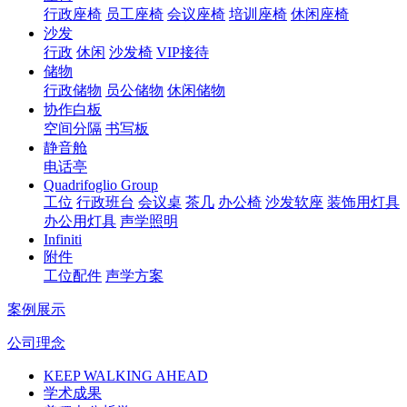
行政座椅
员工座椅
会议座椅
培训座椅
休闲座椅
沙发
行政
休闲
沙发椅
VIP接待
储物
行政储物
员公储物
休闲储物
协作白板
空间分隔
书写板
静音舱
电话亭
Quadrifoglio Group
工位
行政班台
会议桌
茶几
办公椅
沙发软座
装饰用灯具
办公用灯具
声学照明
Infiniti
附件
工位配件
声学方案
案例展示
公司理念
KEEP WALKING AHEAD
学术成果