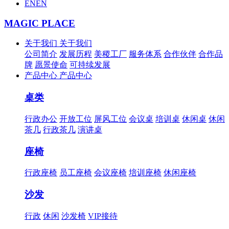
EN
EN
MAGIC PLACE
关于我们
关于我们
公司简介
发展历程
美稷工厂
服务体系
合作伙伴
合作品
牌
愿景使命
可持续发展
产品中心
产品中心
桌类
行政办公
开放工位
屏风工位
会议桌
培训桌
休闲桌
休闲
茶几
行政茶几
演讲桌
座椅
行政座椅
员工座椅
会议座椅
培训座椅
休闲座椅
沙发
行政
休闲
沙发椅
VIP接待