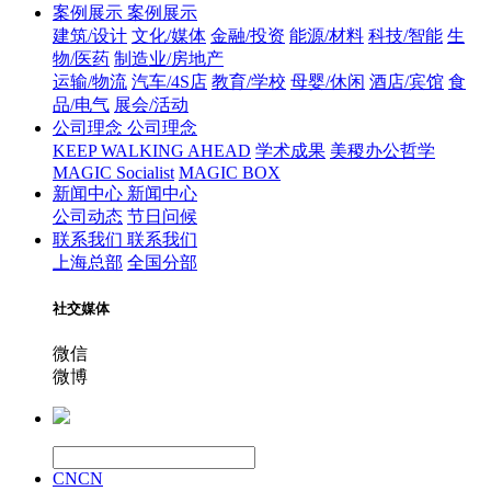
案例展示
案例展示
建筑/设计
文化/媒体
金融/投资
能源/材料
科技/智能
生
物/医药
制造业/房地产
运输/物流
汽车/4S店
教育/学校
母婴/休闲
酒店/宾馆
食
品/电气
展会/活动
公司理念
公司理念
KEEP WALKING AHEAD
学术成果
美稷办公哲学
MAGIC Socialist
MAGIC BOX
新闻中心
新闻中心
公司动态
节日问候
联系我们
联系我们
上海总部
全国分部
社交媒体
微信
微博
CN
CN